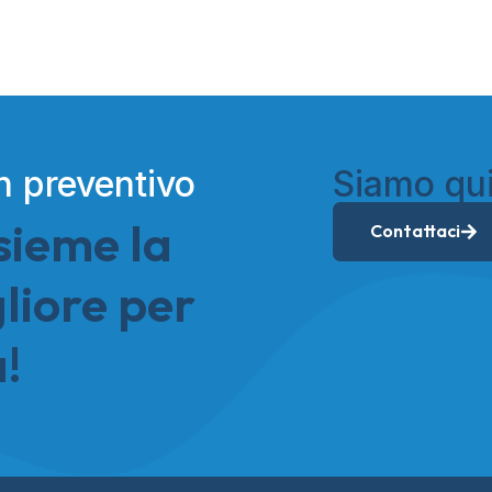
n preventivo
Siamo qui
sieme la
Contattaci
liore per
à!