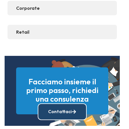
Corporate
Retail
Facciamo insieme il
primo passo, richiedi
una consulenza
Contattaci