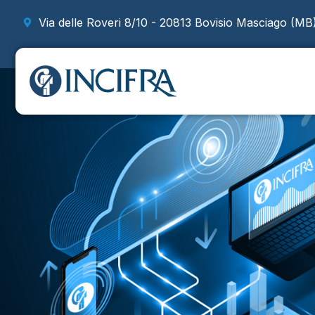
Via delle Roveri 8/10 - 20813 Bovisio Masciago (MB